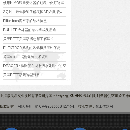
使用KIMO压差变送器的过程中做好这些
事项 好处多多
2分钟！带你快速了解美国ATI浓度探头！
Filter-tech真空泵的结构特点
BUHLER冷却器的结构组成及用途
关于BETE美国喷嘴您都了解吗？
ELEKTROR风机的风量和风压如何调
节？
德国steidle润滑系统技术资料
DRAGER *检测仪在城市污水处理中的应
用及效果评价
美国BETE喷嘴选型资料
上海康晨希实业发展有限公司是国内外专业的KUHNK 气动计时计数器供应商,欢迎来
版权所有
网站地图
沪ICP备2020038427号-1
技术支持：
化工仪器网