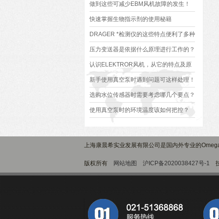
做到这些可减少EBM风机故障的发生！
快速掌握生物指示剂的使用秘籍
DRAGER *检测仪的这些特点便利了多种
行业
压力变送器是依据什么原理进行工作的？
认识ELEKTROR风机，从它的特点及原
理开始
新手使用真空泵时遇到问题可这样处理！
选购水位传感器时需要考虑哪几个要点？
使用真空泵时的环境温度该如何把控？
上海康晨希实业发展有限公司是国内外专业的Omeg
版权所有
网站地图
沪ICP备2020038427号-1
技