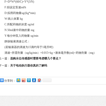
F=D*W*(60/C)=Y*(3/N)
F:拟设定泵速ml/h
D:拟用药物量ug/(kg*min)
W:病人体重 kg
C:所配药物的浓度 ug/ml
N:50ml液中药物的量 mg
Y:每分钟泵入药物量 ug/min
静脉输液滴速公式：
(若输液器的滴速为15滴约等于1亳升时)
滴速=所需剂量（ug/kg/min）×0.015×kg ×液体毫升数(ml)÷药物剂量（mg）
上一篇：
选购水位传感器时需要考虑哪几个要点？
下一篇：
关于电动执行器你真的了解吗
分享到：