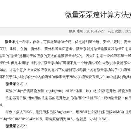
微量泵泵速计算方法
更新时间：2018-12-27 点击次数：20
微量泵
是一种泵力仪器，可供微量静脉给药，优点是剂量准确、安全、定时、定量
CCU、儿科、心胸、脑外科、普外科等重症患者。微量泵就是微量输液泵和微量注射
这里的“微量”是相对于输液泵的更大的输液容量来说的。因为注射泵一次输液容量一般限
9999ml. 但是本问题中所说的“微量泵功能”可能不是一个确切的概念,大致说来就
功能。从这个意义上来说输液泵具有以下功能就可以称得上具有微量泵功能了: (1)流速精
间不低于24小时; (3)2分钟内的流速脉动率低于20%; (4)流速设置至少0.1ml/h起步; (5
微量泵
公式1：
泵速(ml/h)=所需药物剂量（ug/kg/min）×0.06×体重（kg）×注射器毫升数÷药物剂
注射器毫升数:指你用的注射器的毫升数,如你选用20ML就用20；药物剂量指：你
40。
举例：病人70KG，需要用多巴胺5ug/kg/min。用20ML注射器抽多巴胺40MG加
(ml/h)=5*0.06*70*20/40=10.5。即将泵速调为10.5。也就是一小时10.5ML
微量泵
公式2：