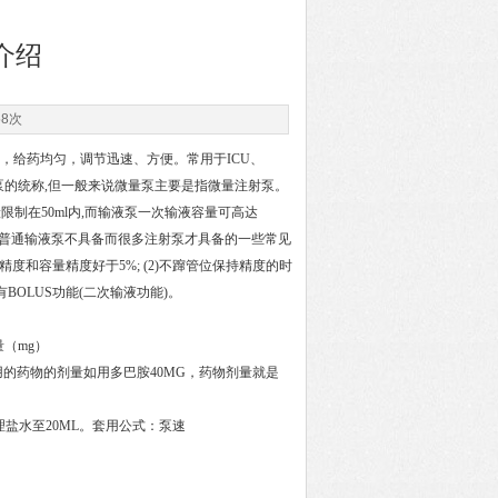
介绍
58次
，给药均匀，调节迅速、方便。常用于ICU、
泵的统称,但一般来说微量泵主要是指微量注射泵。
制在50ml内,而输液泵一次输液容量可高达
是那些普通输液泵不具备而很多注射泵才具备的一些常见
度和容量精度好于5%; (2)不蹿管位保持精度的时
)具有BOLUS功能(二次输液功能)。
量（mg）
用的药物的剂量如用多巴胺40MG，药物剂量就是
生理盐水至20ML。套用公式：泵速