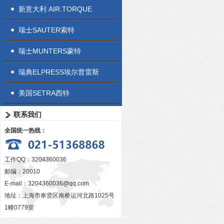
新意大利 AIR.TORQUE
瑞士SAUTER索特
瑞士MUNTERS蒙特
瑞典ELPRESS埃尔普雷斯
美国SETRA西特
联系我们
全国统一热线：
工作QQ：3204360036
邮编：20010
E-mail：
3204360036@qq.com
地址：上海市奉贤区南桥运河北路1025号
1幢0779室