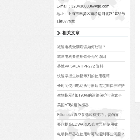
E-mail：
3204360036@qq.com
地址：上海市奉贤区南桥运河北路1025号
1幢0779室
相关文章
减速电机受潮后该如何处理？
减速电机要使用铝外壳的原因
芬兰VAISALA HPP272 资料
快速掌握生物指示剂的使用秘籍
长时间使用电动执行器后需定期保养维护
生物指示剂BT93/6的运输保护与注意事
项
美国ATI浓度传感器
Filtertech 真空泵选购有技巧，切勿盲
目！
要想提高EDWARDS真空泵的使用效
果，来看看这些！
电动执行器在使用时可能遇到哪些问题？