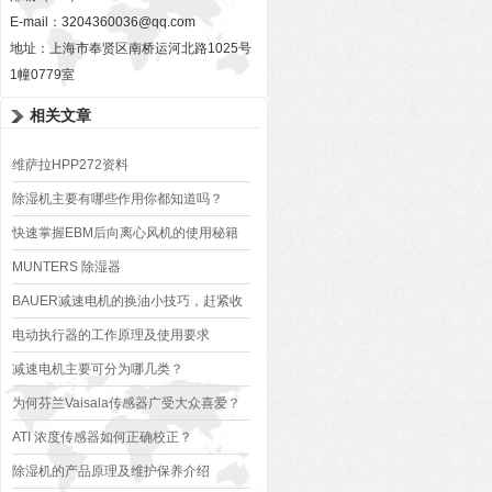
E-mail：
3204360036@qq.com
地址：上海市奉贤区南桥运河北路1025号
1幢0779室
相关文章
维萨拉HPP272资料
除湿机主要有哪些作用你都知道吗？
快速掌握EBM后向离心风机的使用秘籍
MUNTERS 除湿器
BAUER减速电机的换油小技巧，赶紧收
藏吧！
电动执行器的工作原理及使用要求
减速电机主要可分为哪几类？
为何芬兰Vaisala传感器广受大众喜爱？
ATI 浓度传感器如何正确校正？
除湿机的产品原理及维护保养介绍