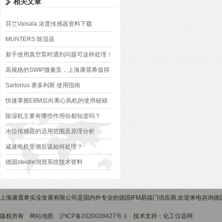
相关文章
芬兰Vaisala 浓度传感器资料下载
HPP271
MUNTERS 除湿器
新手使用真空泵时遇到问题可这样处理！
高规格的SWIP微量泵，上海康晨希值得
您的喜爱
Sartorius 赛多利斯 使用指南
快速掌握EBM后向离心风机的使用秘籍
除湿机主要有哪些作用你都知道吗？
水位传感器的适用范围及原理分析
减速电机受潮后该如何处理？
德国steidle润滑系统技术资料
上海康晨希实业发展有限公司是国内外专业的德国IFM易福门供应商,欢迎来电咨询德
版权所有
网站地图
沪ICP备2020038427号-1
技术支持：
化工仪器网