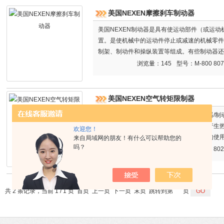
美国NEXEN摩擦刹车制动器
美国NEXEN制动器是具有使运动部件（或运
置。是使机械中的运动件停止或减速的机械零件
制架、制动件和操纵装置等组成。有些制动器还
EN摩擦刹车制动器
浏览量：145
型号：M-800 807
美国NEXEN空气转矩限制器
气动的离合器/制动器比同规格电动式离合器/
热能。在离合器/制动器啮合时气动式不会产生
欢迎您！
力传送和更高的效率，也使离合器/制动器的使
来自局域网的朋友！有什么可以帮助您的
吗？
也节约了更多地能源和费用，环保而经济。 美国
浏览量：166
型号：802
共 2 条记录，当前 1 / 1 页 首页 上一页 下一页 末页 跳转到第
页