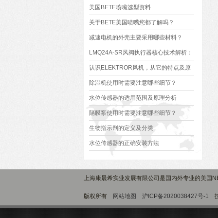
美国BETE喷嘴选型资料
关于BETE美国喷嘴您都了解吗？
减速电机的外壳主要采用哪些材料？
LMQ24A-SR风阀执行器核心技术解析：
原理、优势与应用场景
认识ELEKTROR风机，从它的特点及原
理开始
除湿机使用时需要注意哪些细节？
水位传感器的适用范围及原理分析
隔膜泵使用时需要注意哪些细节？
生物指示剂的定义及分类
水位传感器的正确安装方法
上海康晨希实业发展有限公司是国内外专业的美国NE
版权所有
网站地图
沪ICP备2020038427号-1
技