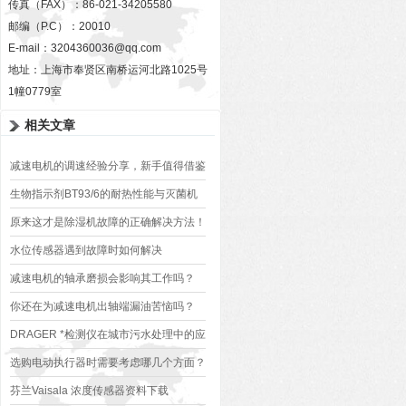
传真（FAX）：86-021-34205580
邮编（P.C）：20010
E-mail：
3204360036@qq.com
地址：上海市奉贤区南桥运河北路1025号
1幢0779室
相关文章
减速电机的调速经验分享，新手值得借鉴
生物指示剂BT93/6的耐热性能与灭菌机
制解析​
原来这才是除湿机故障的正确解决方法！
水位传感器遇到故障时如何解决
减速电机的轴承磨损会影响其工作吗？
你还在为减速电机出轴端漏油苦恼吗？
DRAGER *检测仪在城市污水处理中的应
用及效果评价
选购电动执行器时需要考虑哪几个方面？
芬兰Vaisala 浓度传感器资料下载