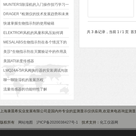
MUNTERS除湿机的入门操作技巧学习一
下
DRAGER *检测仪的技术发展趋势和未来
应用前景如何？
快速掌握生物指示剂的使用秘籍
共 3 条记录，当前 1 / 1 
ELEKTROR风机的风量和风压如何调
节？
MESALABS生物指示剂在各个情况下的
具体应用
美莎*生物指示剂在灭菌验证中的作用及
应用标准
美国ATI浓度传感器
LMQ24A-SR风阀执行器的安装调试与故
障排除
聊一聊除湿机的发展历程
流量传感器的功能特性了解
上海康晨希实业发展有限公司是国内外专业的监测显示仪供应商,欢迎来电咨询监测
版权所有
网站地图
沪ICP备2020038427号-1
技术支持：
化工仪器网